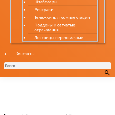
Штабелеры
Ричтраки
Тележки для комплектации
Поддоны и сетчатые
ограждения
Лестницы передвижные
Контакты